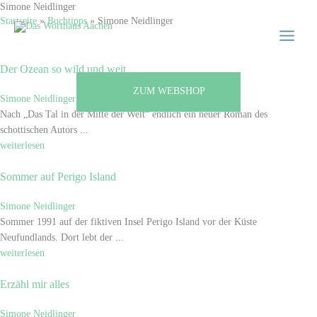
Zum
Simone Neidlinger
Main
Startseite
»
Buchtipps
»
Simone Neidlinger
Inhalt
Menu
springen
Der Ozean so wild und weit
ZUM WEBSHOP
Simone Neidlinger
Nach „Das Tal in der Mitte der Welt“ endlich ein neuer Roman des
schottischen Autors ...
weiterlesen
Sommer auf Perigo Island
Simone Neidlinger
Sommer 1991 auf der fiktiven Insel Perigo Island vor der Küste
Neufundlands. Dort lebt der ...
weiterlesen
Erzähl mir alles
Simone Neidlinger