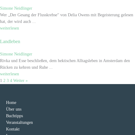
Simone Neidlinger
Wer „Der Gesang der Flusskrebse“ von Delia Owens mit Begeisterung gelesen
hat, der wird auch ...
weiterlesen
Landleben
Simone Neidlinger
Rivka und Esse beschließen, dem hektischen Alltagsleben in Amsterdam den
Rücken zu kehren und Ruhe ...
weiterlesen
1
2
3
4
Weiter »
Home
Über uns
Buchtipps
Veranstaltungen
Kontakt