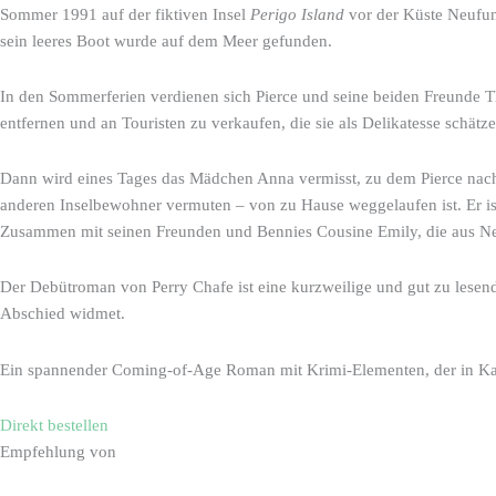
Sommer 1991 auf der fiktiven Insel
Perigo Island
vor der Küste Neufund
sein leeres Boot wurde auf dem Meer gefunden.
In den Sommerferien verdienen sich Pierce und seine beiden Freunde Th
entfernen und an Touristen zu verkaufen, die sie als Delikatesse schät
Dann wird eines Tages das Mädchen Anna vermisst, zu dem Pierce nach de
anderen Inselbewohner vermuten – von zu Hause weggelaufen ist. Er ist
Zusammen mit seinen Freunden und Bennies Cousine Emily, die aus Ne
Der Debütroman von Perry Chafe ist eine kurzweilige und gut zu lesen
Abschied widmet.
Ein spannender Coming-of-Age Roman mit Krimi-Elementen, der in Kan
Direkt bestellen
Empfehlung von