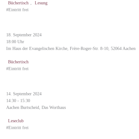
Büchertisch
,
Lesung
#Eintritt frei
Reihe [Einwände] Klimawende und Gerechtigkeit – schaffen wir das?
18. September 2024
18:00 Uhr
Im Haus der Evangelischen Kirche, Frère-Roger-Str. 8-10, 52064 Aachen
Büchertisch
#Eintritt frei
Kinderleseclub für Kinder von 6-11 Jahren
14. September 2024
14:30 - 15:30
Aachen Burtscheid, Das Worthaus
Leseclub
#Eintritt frei