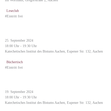
Im Worthaus, Gregorstraße 2, Aachen
Leseclub
#Eintritt frei
Thomas Schüller – „Quo Vadis, Religionsunterricht?“, Vortrag und Gespräch
im Katechetischen Institut Aachen
25. September 2024
18:00 Uhr - 19:30 Uhr
Katechetisches Institut des Bistums Aachen, Eupener Str. 132, Aachen
Büchertisch
#Eintritt frei
„Die Wunde von Auschwitz berühren.“ Lesung und Gespräch mit Manfred
Deselaers
19. September 2024
18:00 Uhr - 19:30 Uhr
Katechetisches Institut des Bistums Aachen, Eupener Str. 132, Aachen