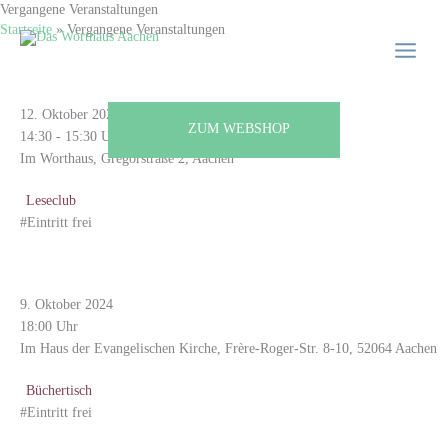
Zum
Vergangene Veranstaltungen
Main
Startseite
»
Vergangene Veranstaltungen
Inhalt
Menu
springen
Jugendleseclub für Jugendliche von 12-16 Jahren
12. Oktober 2024
ZUM WEBSHOP
14:30 - 15:30 Uhr
Im Worthaus, Gregorstraße 2, Aachen
Leseclub
#Eintritt frei
Reihe [Einwände] Martin Andree: Big Tech muss weg!
9. Oktober 2024
18:00 Uhr
Im Haus der Evangelischen Kirche, Frère-Roger-Str. 8-10, 52064 Aachen
Büchertisch
#Eintritt frei