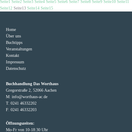
Seite
1
Seite
2
Seite
3
Seite
4
Seite
5
Seite
6
Seite
7
Seite
8
Seite
9
Seite
10
Seite
11
Seite
12
Seite
13
Seite
14
Seite
15
Home
Über uns
Buchtipps
Veranstaltungen
Kontakt
Impressum
Datenschutz
Buchhandlung Das Worthaus
Gregorstraße 2, 52066 Aachen
M: info@worthaus-ac.de
T: 0241 46332202
F: 0241 46332203
Öffnungszeiten:
Mo-Fr von 10-18:30 Uhr