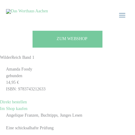
Zum
Main
Main
Inhalt
Menu
Menu
springen
ZUM WEBSHOP
WilderReich Band 1
Amanda Foody
gebunden
14,95 €
ISBN: 9783743212633
Direkt bestellen
Im Shop kaufen
Angelique Franzen, Buchtipps, Junges Lesen
Eine schicksalhafte Prüfung