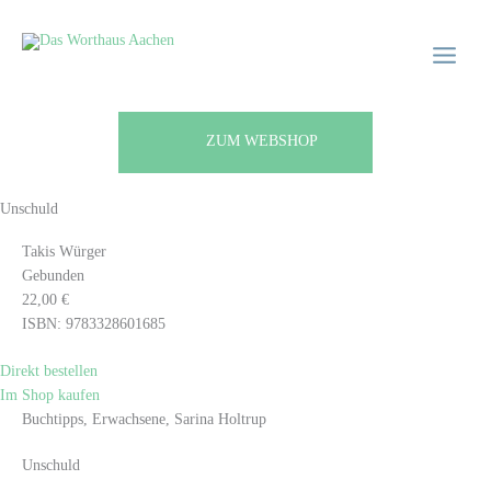
Zum
Main
Main
Inhalt
Menu
Menu
springen
ZUM WEBSHOP
Unschuld
Takis Würger
Gebunden
22,00 €
ISBN: 9783328601685
Direkt bestellen
Im Shop kaufen
Buchtipps, Erwachsene, Sarina Holtrup
Unschuld