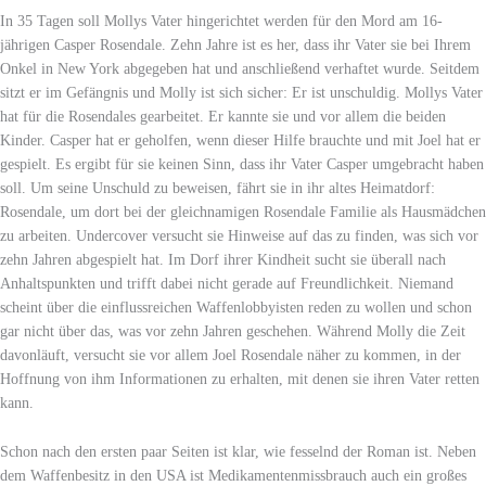
In 35 Tagen soll Mollys Vater hingerichtet werden für den Mord am 16-
jährigen Casper Rosendale. Zehn Jahre ist es her, dass ihr Vater sie bei Ihrem
Onkel in New York abgegeben hat und anschließend verhaftet wurde. Seitdem
sitzt er im Gefängnis und Molly ist sich sicher: Er ist unschuldig. Mollys Vater
hat für die Rosendales gearbeitet. Er kannte sie und vor allem die beiden
Kinder. Casper hat er geholfen, wenn dieser Hilfe brauchte und mit Joel hat er
gespielt. Es ergibt für sie keinen Sinn, dass ihr Vater Casper umgebracht haben
soll. Um seine Unschuld zu beweisen, fährt sie in ihr altes Heimatdorf:
Rosendale, um dort bei der gleichnamigen Rosendale Familie als Hausmädchen
zu arbeiten. Undercover versucht sie Hinweise auf das zu finden, was sich vor
zehn Jahren abgespielt hat. Im Dorf ihrer Kindheit sucht sie überall nach
Anhaltspunkten und trifft dabei nicht gerade auf Freundlichkeit. Niemand
scheint über die einflussreichen Waffenlobbyisten reden zu wollen und schon
gar nicht über das, was vor zehn Jahren geschehen. Während Molly die Zeit
davonläuft, versucht sie vor allem Joel Rosendale näher zu kommen, in der
Hoffnung von ihm Informationen zu erhalten, mit denen sie ihren Vater retten
kann.
Schon nach den ersten paar Seiten ist klar, wie fesselnd der Roman ist. Neben
dem Waffenbesitz in den USA ist Medikamentenmissbrauch auch ein großes