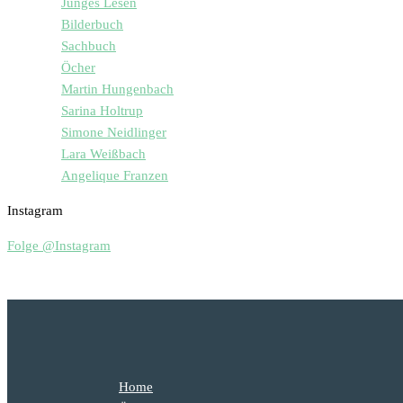
Junges Lesen
Bilderbuch
Sachbuch
Öcher
Martin Hungenbach
Sarina Holtrup
Simone Neidlinger
Lara Weißbach
Angelique Franzen
Instagram
Folge @Instagram
Home