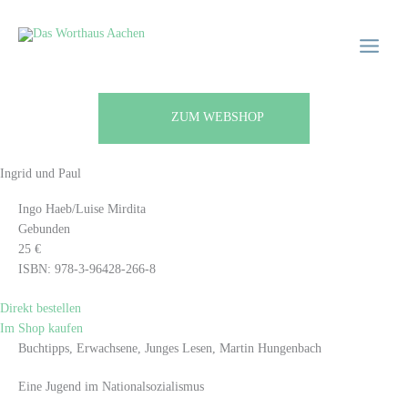
Zum
Main
Main
Inhalt
Menu
Menu
springen
ZUM WEBSHOP
Ingrid und Paul
Ingo Haeb/Luise Mirdita
Gebunden
25 €
ISBN: 978-3-96428-266-8
Direkt bestellen
Im Shop kaufen
Buchtipps, Erwachsene, Junges Lesen, Martin Hungenbach
Eine Jugend im Nationalsozialismus