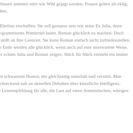
nnen antreten oder wie Wild gejagt werden. Frauen gelten als eklig,
chen.
hefrau erschaffen. Sie soll genauso sein wie seine Ex Julia, denn
nprogrammiertes Primärziel lautet, Roman glücklich zu machen. Doch
z stößt an ihre Grenzen. Sie kann Roman einfach nicht zufriedenstellen.
m Ende werden alle glücklich, wenn auch auf eine unerwartete Weise.
 echten Julia und Roman zeigen. Stück für Stück entsteht ein immer
em schwarzem Humor, der gleichzeitig unterhält und verstört. Man
chreckend nah an aktuellen Debatten über künstliche Intelligenz,
 Leseempfehlung für alle, die Lust auf einen feministischen, witzigen