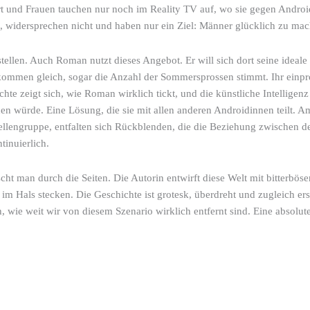
 und Frauen tauchen nur noch im Reality TV auf, wo sie gegen Androidi
i, widersprechen nicht und haben nur ein Ziel: Männer glücklich zu ma
len. Auch Roman nutzt dieses Angebot. Er will sich dort seine ideale E
 vollkommen gleich, sogar die Anzahl der Sommersprossen stimmt. Ihr ei
chte zeigt sich, wie Roman wirklich tickt, und die künstliche Intelligen
n würde. Eine Lösung, die sie mit allen anderen Androidinnen teilt. A
engruppe, entfalten sich Rückblenden, die die Beziehung zwischen der
inuierlich.
t man durch die Seiten. Die Autorin entwirft diese Welt mit bitterbös
m Hals stecken. Die Geschichte ist grotesk, überdreht und zugleich ers
 wie weit wir von diesem Szenario wirklich entfernt sind. Eine absolute