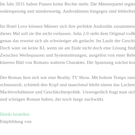
Im Jahr 2031 haben Frauen keine Rechte mehr. Die Männerpartei regiert
widerspenstig und minderwertig. Androidinnen hingegen sind fehlerfre
Im Hotel Love können Männer sich ihre perfekte Androidin zusammenstel
dieses Mal soll sie ihn nicht verlassen. Julia 2.0 sieht dem Original
genau das erweist sich als schwieriger als gedacht. Im Laufe der Geschi
Doch wäre sie keine KI, wenn sie am Ende nicht doch eine Lösung finde
Zwischen Werbepausen und Systemstörungen, ausgelöst von einer Rebell
klareres Bild von Romans wahrem Charakter. Die Spannung wächst kont
Der Roman liest sich wie eine Reality TV Show. Mit hohem Tempo rausch
schmunzelt, schüttelt den Kopf und manchmal bleibt einem das Lachen i
Machtverhältnisse und Geschlechterpolitik. Unweigerlich fragt man sich,
und schrägen Roman haben, der noch lange nachwirkt.
Direkt bestellen
Empfehlung von