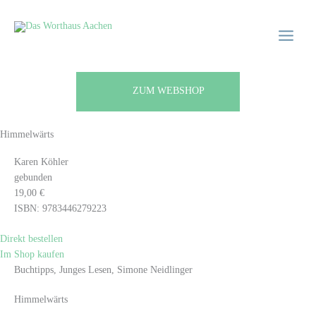
Zum
Main
Main
Inhalt
Menu
Menu
springen
ZUM WEBSHOP
Himmelwärts
Karen Köhler
gebunden
19,00 €
ISBN: 9783446279223
Direkt bestellen
Im Shop kaufen
Buchtipps, Junges Lesen, Simone Neidlinger
Himmelwärts