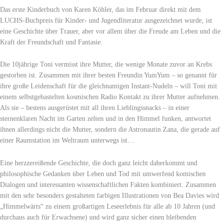
Das erste Kinderbuch von Karen Köhler, das im Februar direkt mit dem
LUCHS-Buchpreis für Kinder- und Jugendliteratur ausgezeichnet wurde, ist
eine Geschichte über Trauer, aber vor allem über die Freude am Leben und die
Kraft der Freundschaft und Fantasie.
Die 10jährige Toni vermisst ihre Mutter, die wenige Monate zuvor an Krebs
gestorben ist. Zusammen mit ihrer besten Freundin YumYum – so genannt für
ihre große Leidenschaft für die gleichnamigen Instant-Nudeln – will Toni mit
einem selbstgebastelten kosmischen Radio Kontakt zu ihrer Mutter aufnehmen.
Als sie – bestens ausgerüstet mit all ihren Lieblingssnacks – in einer
sternenklaren Nacht im Garten zelten und in den Himmel funken, antwortet
ihnen allerdings nicht die Mutter, sondern die Astronautin Zana, die gerade auf
einer Raumstation im Weltraum unterwegs ist…
Eine herzzereißende Geschichte, die doch ganz leicht daherkommt und
philosophische Gedanken über Leben und Tod mit umwerfend komischen
Dialogen und interessanten wissenschaftlichen Fakten kombiniert. Zusammen
mit den sehr besonders gestalteten farbigen Illustrationen von Bea Davies wird
„Himmelwärts“ zu einem großartigen Leseerlebnis für alle ab 10 Jahren (und
durchaus auch für Erwachsene) und wird ganz sicher einen bleibenden