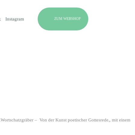
ZUM WEBSHOP
k
Instagram
,
Wortschatzgräber – Von der Kunst poetischer Gottesrede
„
mit
einem