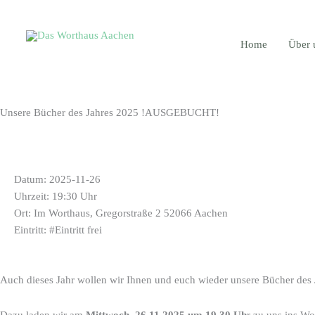
Zum
Inhalt
springen
Home
Über 
Unsere Bücher des Jahres 2025 !AUSGEBUCHT!
INFORMATIONEN
Datum: 2025-11-26
Uhrzeit: 19:30 Uhr
Ort: Im Worthaus, Gregorstraße 2 52066 Aachen
Eintritt: #Eintritt frei
Auch dieses Jahr wollen wir Ihnen und euch wieder unsere Bücher des J
Dazu laden wir am
Mittwoch, 26.11.2025
um 19.30 Uh
r zu uns ins W