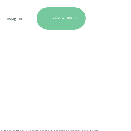
ZUM WEBSHOP
k
Instagram
n bestimmt für jeden etwas Passendes dabei sein wird.