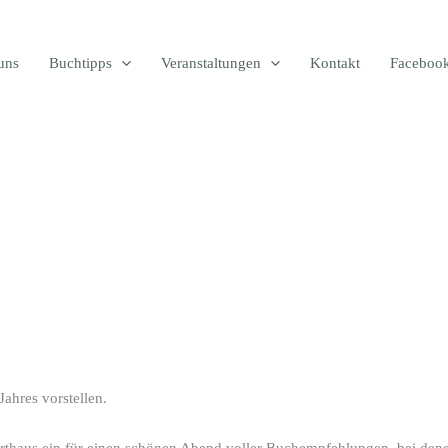
uns
Buchtipps
Veranstaltungen
Kontakt
Faceboo
ahres vorstellen.
orthaus ein für einen schönen Abend voller Buchempfehlungen, bei dene