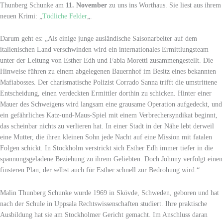
Thunberg Schunke am
11. November
zu uns ins Worthaus. Sie liest aus ihrem
neuen Krimi: „
Tödliche Felder
„.
Darum geht es: „Als einige junge ausländische Saisonarbeiter auf dem
italienischen Land verschwinden wird ein internationales Ermittlungsteam
unter der Leitung von Esther Edh und Fabia Moretti zusammengestellt. Die
Hinweise führen zu einem abgelegenen Bauernhof im Besitz eines bekannten
Mafiabosses. Der charismatische Polizist Corrado Sanna trifft die umstrittene
Entscheidung, einen verdeckten Ermittler dorthin zu schicken. Hinter einer
Mauer des Schweigens wird langsam eine grausame Operation aufgedeckt, und
ein gefährliches Katz-und-Maus-Spiel mit einem Verbrechersyndikat beginnt,
das scheinbar nichts zu verlieren hat. In einer Stadt in der Nähe lebt derweil
eine Mutter, die ihren kleinen Sohn jede Nacht auf eine Mission mit fatalen
Folgen schickt. In Stockholm verstrickt sich Esther Edh immer tiefer in die
spannungsgeladene Beziehung zu ihrem Geliebten. Doch Johnny verfolgt einen
finsteren Plan, der selbst auch für Esther schnell zur Bedrohung wird.“
Malin Thunberg Schunke wurde 1969 in Skövde, Schweden, geboren und hat
nach der Schule in Uppsala Rechtswissenschaften studiert. Ihre praktische
Ausbildung hat sie am Stockholmer Gericht gemacht. Im Anschluss daran