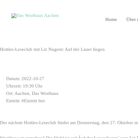
Zum
Inhalt
springen
Home
Über 
Hotties-Leseclub mit Liz Nugent: Auf der Lauer liegen
INFORMATIONEN
Datum: 2022-10-27
Uhrzeit: 19:30 Uhr
Ort: Aachen, Das Worthaus
Eintritt: #Eintritt frei
Der nächste Hotties-Leseclub findet am Donnerstag, den 27. Oktober st
Worüber wir sprechen? Die Wahl ist auf Áuf der Lauer liegen´ von Liz 