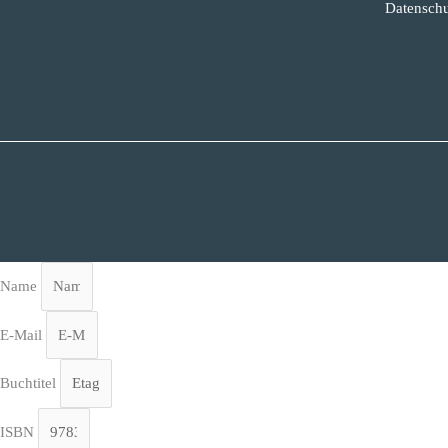
Datenschu
Name
E-Mail
Buchtitel
ISBN