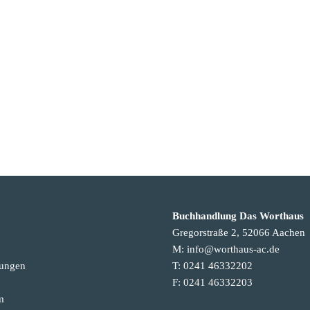
Buchhandlung Das Worthaus
Gregorstraße 2, 52066 Aachen
M: info@worthaus-ac.de
tungen
T: 0241 46332202
F: 0241 46332203
m