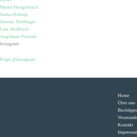
Martin Hungenbach
Sarina Holtrup
Simone Neidlinger
Lara Weißbach
Angelique Franzen
Instagram
Folge @Instagram
Home
Über uns
Buchtipps
Veranstal
Kontakt
Impressu