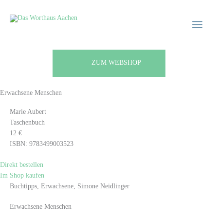
Zum
Main
Main
Inhalt
Menu
Menu
springen
ZUM WEBSHOP
Erwachsene Menschen
Marie Aubert
Taschenbuch
12 €
ISBN: 9783499003523
Direkt bestellen
Im Shop kaufen
Buchtipps, Erwachsene, Simone Neidlinger
Erwachsene Menschen