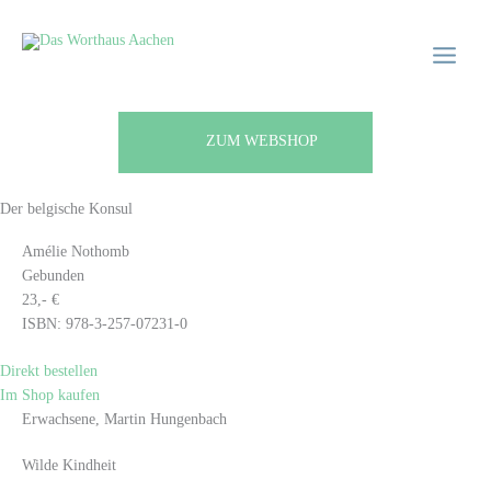
Zum
Main
Main
Inhalt
Menu
Menu
springen
ZUM WEBSHOP
Der belgische Konsul
Amélie Nothomb
Gebunden
23,- €
ISBN: 978-3-257-07231-0
Direkt bestellen
Im Shop kaufen
Erwachsene, Martin Hungenbach
Wilde Kindheit