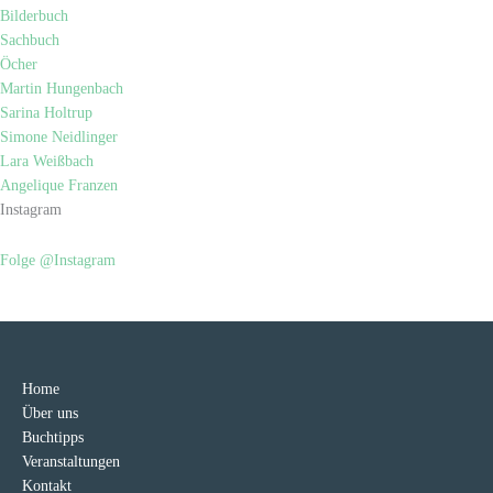
Bilderbuch
Sachbuch
Öcher
Martin Hungenbach
Sarina Holtrup
Simone Neidlinger
Lara Weißbach
Angelique Franzen
Instagram
Folge @Instagram
Home
Über uns
Buchtipps
Veranstaltungen
Kontakt