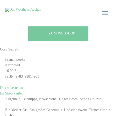
Zum
Main
Main
Inhalt
Menu
Menu
springen
ZUM WEBSHOP
Cosy Secrets
Franzi Kopka
Kartoniert
16,00 €
ISBN: 9783499014901
Direkt bestellen
Im Shop kaufen
Allgemein, Buchtipps, Erwachsene, Junges Lesen, Sarina Holtrup
Ein kleiner Ort. Ein großes Geheimnis. Und eine zweite Chance für die
Liebe.